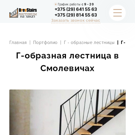
График работы
с
9 - 20
+375 (29) 641 55 63
+375 (29) 814 55 63
Заказать звонок сейчас
НАШИ РАБОТЫ
Главная
Портфолио
Г - образные лестницы
Г-обр
УСЛУГИ
Г-образная лестница в
Смолевичах
ОТДЕЛКА ЛЕСТНИЦЫ
КАЛЬКУЛЯТОР
О НАС
ЧАСТЫЕ ВОПРОСЫ
ИНФОРМАЦИЯ