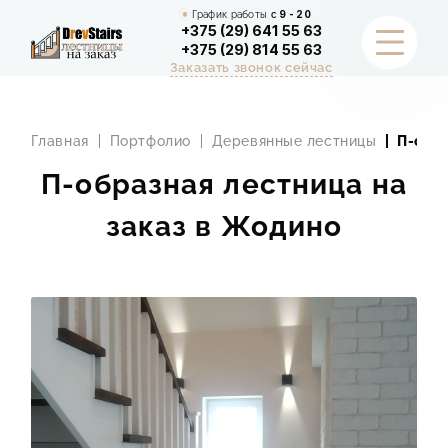
График работы
с
9 - 20
+375 (29) 641 55 63
+375 (29) 814 55 63
Заказать звонок сейчас
НАШИ РАБОТЫ
Главная
Портфолио
Деревянные лестницы
П-обра
УСЛУГИ
П-образная лестница на
заказ в Жодино
ОТДЕЛКА ЛЕСТНИЦЫ
КАЛЬКУЛЯТОР
О НАС
ЧАСТЫЕ ВОПРОСЫ
ИНФОРМАЦИЯ