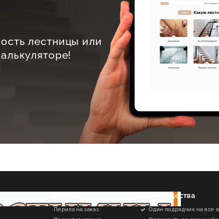
ость лестницы или
калькуляторе!
Услуги
Преимущества
Перила на заказ
Один подрядчик на все 