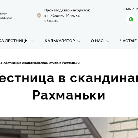
Мы он
Производство находится:
иваем
в г. Жодино, Минская
еларуси
область.
КА ЛЕСТНИЦЫ
КАЛЬКУЛЯТОР
О НАС
ЧАСТЫЕ
я лестница в скандинавском стиле в Рахманьки
естница в скандина
Рахманьки